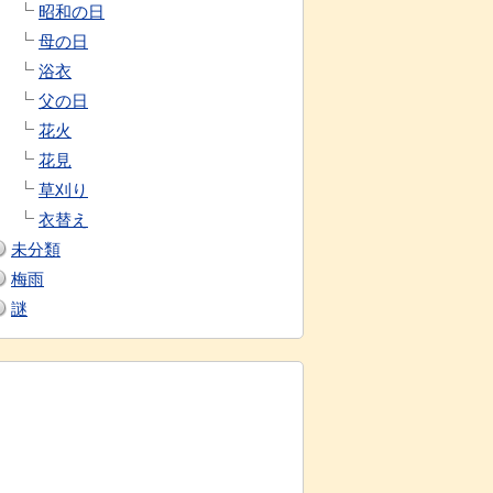
昭和の日
母の日
浴衣
父の日
花火
花見
草刈り
衣替え
未分類
梅雨
謎