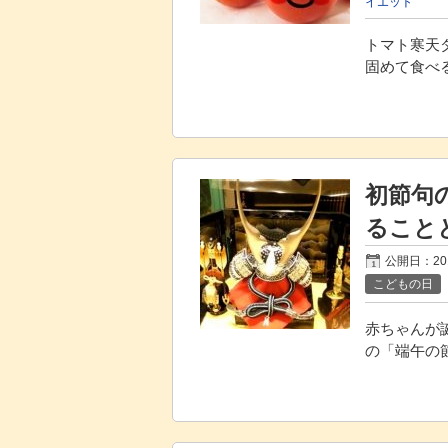
イエット
トマト寒天
固めて食べ
初節句
ること
公開日：
2
こどもの日
赤ちゃんが
の「端午の