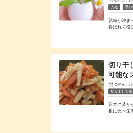
公開日：20
入社
季節
就職が決ま
喜ばれて役
切り干
可能な
公開日：
2
切り干し大根
日本に昔か
根に比べ栄