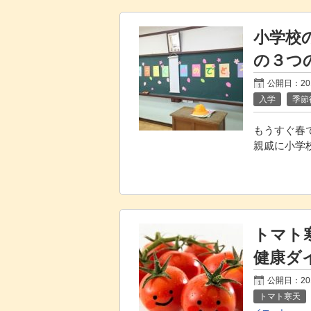
小学校
の３つ
公開日：20
入学
季節
もうすぐ春
親戚に小学
トマト
健康ダ
公開日：20
トマト寒天