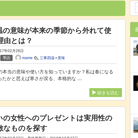
温の意味が本来の季節から外れて使
理由とは？
017年02月28日
mame
季語
三寒四温
•
意味
本当の意味や使い方を知っていますか？私は春になる
ったかと思えば寒さが戻る、本格的な …
続きを読む
いの女性へのプレゼントは実用性の
敵なものを探す