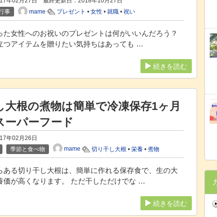
17年02月27日 最終更新日：
2018年10月27日
mame
行事
プレゼント
•
女性
•
就職
•
祝い
った女性へのお祝いのプレゼントは何がいいんだろう？
立つアイテムを贈りたい気持ちはあっても …
続きを読む
し大根の煮物は簡単で冷凍保存1ヶ月
スーパーフード
017年02月26日
mame
季節と食べ物
切り干し大根
•
栄養
•
煮物
らある切り干し大根は、簡単に作れる保存食で、生の大
養価が高くなります。 ただ干しただけでな …
続きを読む