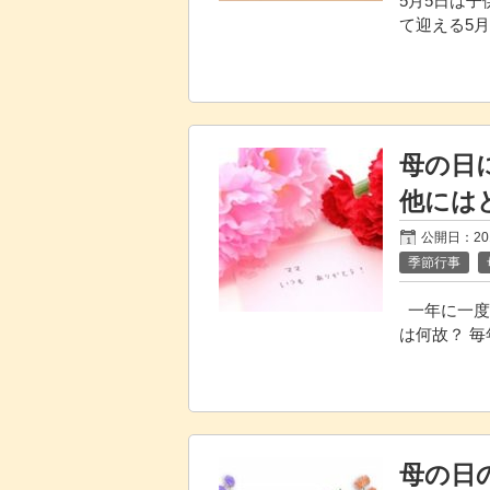
5月5日は
て迎える5月
母の日
他には
公開日：20
季節行事
一年に一度
は何故？ 毎
母の日