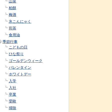
山菜
柏餅
梅酒
氷こんにゃく
煎茶
食用油
季節行事
こどもの日
ひな祭り
ゴールデンウィーク
バレンタイン
ホワイトデー
入学
入社
卒業
受験
掃除