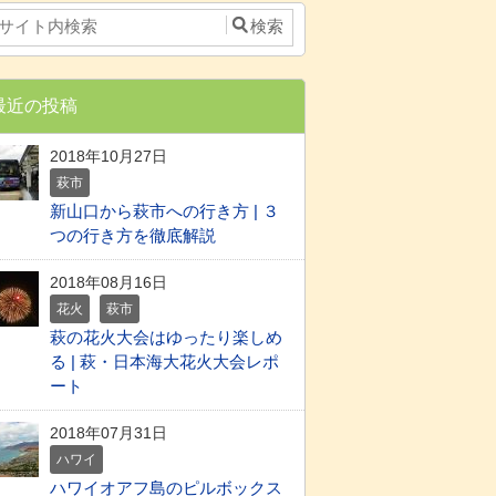
最近の投稿
2018年10月27日
萩市
新山口から萩市への行き方 | ３
つの行き方を徹底解説
2018年08月16日
花火
萩市
萩の花火大会はゆったり楽しめ
る | 萩・日本海大花火大会レポ
ート
2018年07月31日
ハワイ
ハワイオアフ島のピルボックス