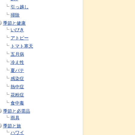
引っ越し
掃除
季節と健康
いびき
アトピー
トマト寒天
五月病
冷え性
夏バテ
感染症
熱中症
花粉症
食中毒
季節と必需品
雨具
季節と旅
ハワイ