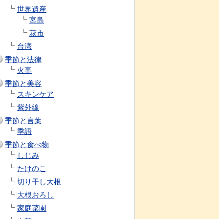
世界遺産
宮島
萩市
台湾
季節と法律
火事
季節と美容
スキンケア
紫外線
季節と言葉
季語
季節と食べ物
しじみ
たけのこ
切り干し大根
大根おろし
家庭菜園