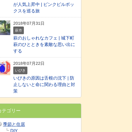
が人気上昇中 | ピンクピルボッ
クスを巡る旅
2018年07月31日
萩市
萩のおしゃれなカフェ | 城下町
萩のひとときを素敵な思い出に
する
2018年07月22日
いびき
いびきの原因は舌根の沈下 | 防
止しないと命に関わる理由と対
策
カテゴリー
季節と住居
DIY