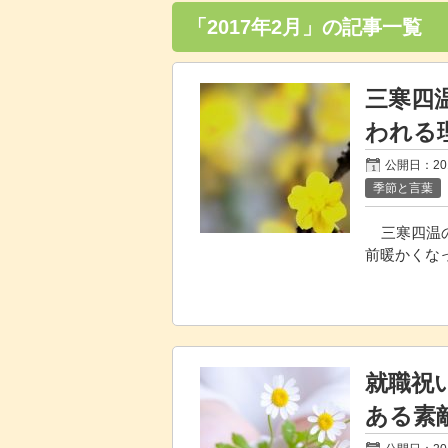
「2017年2月」の記事一覧
三寒四
われる
公開日：
2
季節と言葉
三寒四温の
前暖かくな
就職祝
ある素