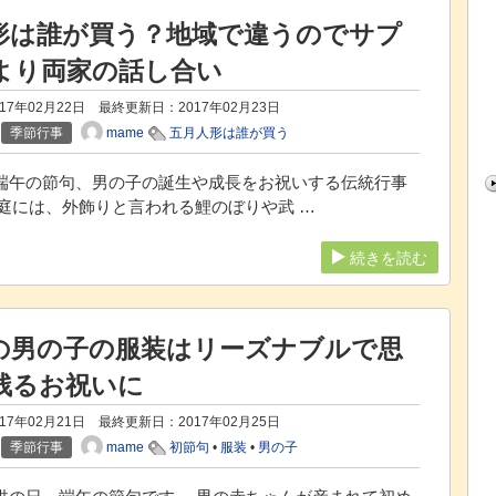
形は誰が買う？地域で違うのでサプ
より両家の話し合い
17年02月22日 最終更新日：
2017年02月23日
mame
季節行事
五月人形は誰が買う
、端午の節句、男の子の誕生や成長をお祝いする伝統行事
の庭には、外飾りと言われる鯉のぼりや武 …
続きを読む
の男の子の服装はリーズナブルで思
残るお祝いに
17年02月21日 最終更新日：
2017年02月25日
mame
季節行事
初節句
•
服装
•
男の子