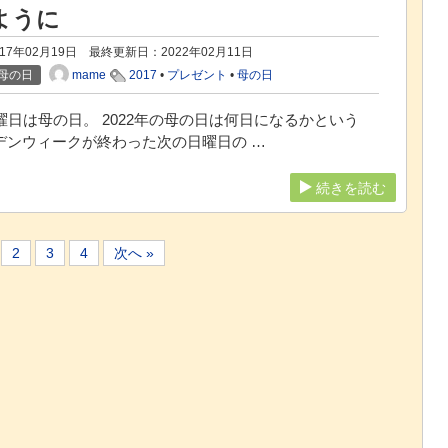
ように
17年02月19日 最終更新日：
2022年02月11日
mame
母の日
2017
•
プレゼント
•
母の日
曜日は母の日。 2022年の母の日は何日になるかという
デンウィークが終わった次の日曜日の …
続きを読む
2
3
4
次へ »