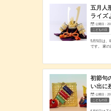
五月人
ライズ
公開日：20
こどもの日
5月5日は
です。 家
初節句
い出に
公開日：20
こどもの日