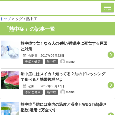
メニュー
トップ
タグ：熱中症
「熱中症」の記事一覧
熱中症で亡くなる人の4割が睡眠中に死亡する原因
と対策
公開日：2017年05月22日
mame
季節と健康
熱中症
熱中症にはスイカ！知ってる？油のドレッシング
で食べると効果抜群だよ
公開日：2017年05月17日
mame
季節と健康
熱中症
熱中症予防には室内の温度と湿度とWBGT値(暑さ
指数)活用で万全です